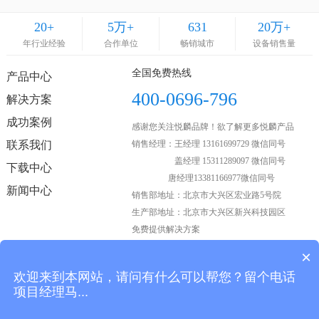
20
+
5
万+
631
20
万+
年行业经验
合作单位
畅销城市
设备销售量
全国免费热线
产品中心
400-0696-796
解决方案
成功案例
感谢您关注悦麟品牌！欲了解更多悦麟产品
联系我们
销售经理：王经理 13161699729 微信同号
盖经理 15311289097 微信同号
下载中心
唐经理13381166977微信同号
新闻中心
销售部地址：北京市大兴区宏业路5号院
生产部地址：北京市大兴区新兴科技园区
免费提供解决方案
×
欢迎来到本网站，请问有什么可以帮您？留个电话
关注我们
项目经理马...