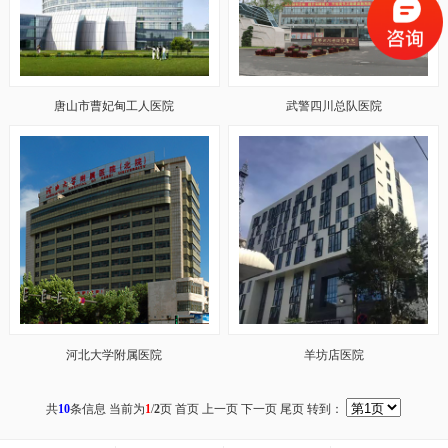
唐山市曹妃甸工人医院
武警四川总队医院
河北大学附属医院
羊坊店医院
共
10
条信息 当前为
1
/
2
页
首页 上一页
下一页
尾页
转到：