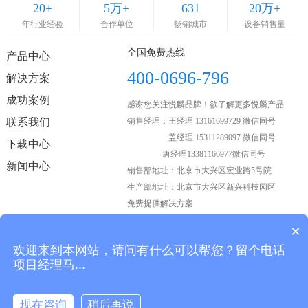
20
+
5
万+
631
20
万+
年行业经验
合作单位
畅销城市
设备销售量
全国免费热线
产品中心
400-0696-796
解决方案
成功案例
感谢您关注悦麟品牌！欲了解更多悦麟产品
联系我们
销售经理：王经理 13161699729 微信同号
盖经理 15311289097 微信同号
下载中心
唐经理13381166977微信同号
新闻中心
销售部地址：北京市大兴区宏业路5号院
生产部地址：北京市大兴区新兴科技园区
免费提供解决方案
×
欢迎来到本网站，请问有什么可以帮您？留个电话
关注我们
项目经理马...
现在咨询
稍后再说