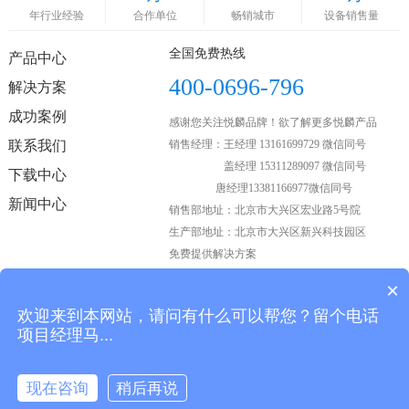
年行业经验
合作单位
畅销城市
设备销售量
全国免费热线
产品中心
400-0696-796
解决方案
成功案例
感谢您关注悦麟品牌！欲了解更多悦麟产品
联系我们
销售经理：王经理 13161699729 微信同号
盖经理 15311289097 微信同号
下载中心
唐经理13381166977微信同号
新闻中心
销售部地址：北京市大兴区宏业路5号院
生产部地址：北京市大兴区新兴科技园区
免费提供解决方案
×
欢迎来到本网站，请问有什么可以帮您？留个电话
关注我们
项目经理马...
现在咨询
稍后再说
Copyright © 2021 悦麟科技 版权所有. All Rights Reserved.